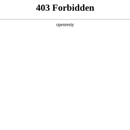
产品及服务
行业解决方案
合作伙伴
投资者关系
Z6尊龙数码的重要发展战略之一。Z6尊龙数码在遵从适用的国家和地区法律
、可持续、可信赖的网络安全与隐私保护保障体系，并积极地与有
隐私保护的重要性，致力于保护消费者、客户、供应商、合作
。